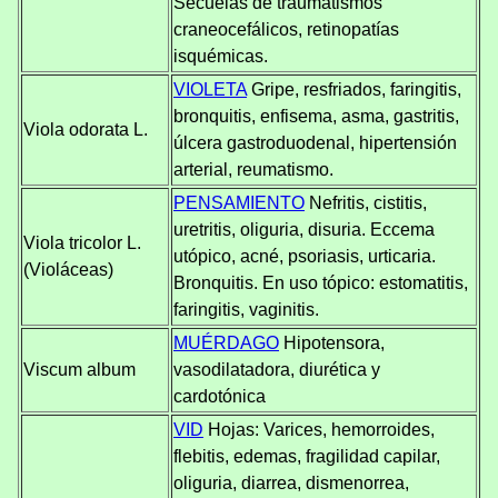
Secuelas de traumatismos
craneocefálicos, retinopatías
isquémicas.
VIOLETA
Gripe, resfriados, faringitis,
bronquitis, enfisema, asma, gastritis,
Viola odorata L.
úlcera gastroduodenal, hipertensión
arterial, reumatismo.
PENSAMIENTO
Nefritis, cistitis,
uretritis, oliguria, disuria. Eccema
Viola tricolor L.
utópico, acné, psoriasis, urticaria.
(Violáceas)
Bronquitis. En uso tópico: estomatitis,
faringitis, vaginitis.
MUÉRDAGO
Hipotensora,
Viscum album
vasodilatadora, diurética y
cardotónica
VID
Hojas: Varices, hemorroides,
flebitis, edemas, fragilidad capilar,
oliguria, diarrea, dismenorrea,