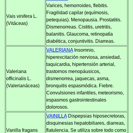
Varices, hemorroides, flebitis.
Fragilidad capilar (equímosis,
Vais vinifera L.
petequias). Menopausia. Prostatitis.
(Vitáceas)
Dismenorreas. Cistitis, uretritis,
balanitis. Glaucoma, retinopatía
diabética, conjuntivitis. Diarreas.
VALERIANA
Insomnio,
hiperexcitación nerviosa, ansiedad,
taquicardia, hipertensión arterial,
Valeriana
trastornos menopáusicos,
officinalis L.
dismenorrea, jaquecas, asma,
(Valerianáceas)
bronquitis espasmódica. Fiebre.
Convulsiones infantiles, meteorismo,
espasmos gastrointestinales
dolorosos.
VAINILLA
Dispepsias hiposecretoras,
disquinesias hepatobiliares, diarreas,
Vanilla fragans
flatulencia. Se utiliza sobre todo como