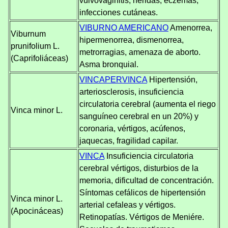
vulvovaginitis, heridas, eczemas,
infecciones cutáneas.
VIBURNO AMERICANO
Amenorrea,
Viburnum
hipermenorrea, dismenorrea,
prunifolium L.
metrorragias, amenaza de aborto.
(Caprifoliáceas)
Asma bronquial.
VINCAPERVINCA
Hipertensión,
arteriosclerosis, insuficiencia
circulatoria cerebral (aumenta el riego
Vinca minor L.
sanguíneo cerebral en un 20%) y
coronaria, vértigos, acúfenos,
jaquecas, fragilidad capilar.
VINCA
Insuficiencia circulatoria
cerebral vértigos, disturbios de la
memoria, dificultad de concentración.
Síntomas cefálicos de hipertensión
Vinca minor L.
arterial cefaleas y vértigos.
(Apocináceas)
Retinopatías. Vértigos de Meniére.