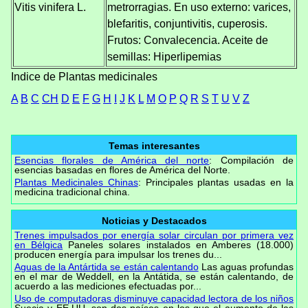
Vitis vinifera L.
metrorragias. En uso externo: varices,
blefaritis, conjuntivitis, cuperosis.
Frutos: Convalecencia. Aceite de
semillas: Hiperlipemias
Indice de Plantas medicinales
A
B
C
CH
D
E
F
G
H
I
J
K
L
M
O
P
Q
R
S
T
U
V
Z
Temas interesantes
Esencias florales de América del norte
: Compilación de
esencias basadas en flores de América del Norte.
Plantas Medicinales Chinas
: Principales plantas usadas en la
medicina tradicional china.
Noticias y Destacados
Trenes impulsados por energía solar circulan por primera vez
en Bélgica
Paneles solares instalados en Amberes (18.000)
producen energía para impulsar los trenes du...
Aguas de la Antártida se están calentando
Las aguas profundas
en el mar de Weddell, en la Antátida, se están calentando, de
acuerdo a las mediciones efectuadas por...
Uso de computadoras disminuye capacidad lectora de los niños