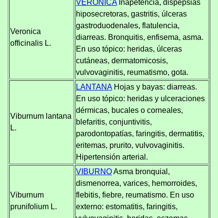
VERÓNICA
Inapetencia, dispepsias
hiposecretoras, gastritis, úlceras
gastroduodenales, flatulencia,
Veronica
diarreas. Bronquitis, enfisema, asma.
officinalis L.
En uso tópico: heridas, úlceras
cutáneas, dermatomicosis,
vulvovaginitis, reumatismo, gota.
LANTANA
Hojas y bayas: diarreas.
En uso tópico: heridas y ulceraciones
dérmicas, bucales o corneales,
Viburnum lantana
blefaritis, conjuntivitis,
L.
parodontopatías, faringitis, dermatitis,
eritemas, prurito, vulvovaginitis.
Hipertensión arterial.
VIBURNO
Asma bronquial,
dismenorrea, varices, hemorroides,
Viburnum
flebitis, fiebre, reumatismo. En uso
prunifolium L.
externo: estomatitis, faringitis,