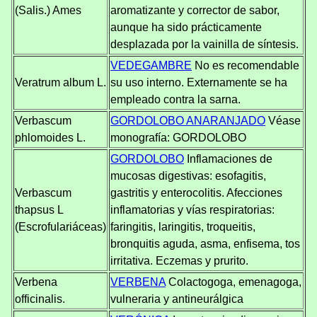
(Salis.) Ames
aromatizante y corrector de sabor,
aunque ha sido prácticamente
desplazada por la vainilla de síntesis.
VEDEGAMBRE
No es recomendable
Veratrum album L.
su uso interno. Externamente se ha
empleado contra la sarna.
Verbascum
GORDOLOBO ANARANJADO
Véase
phlomoides L.
monografía: GORDOLOBO
GORDOLOBO
Inflamaciones de
mucosas digestivas: esofagitis,
Verbascum
gastritis y enterocolitis. Afecciones
thapsus L
inflamatorias y vías respiratorias:
(Escrofulariáceas)
faringitis, laringitis, troqueitis,
bronquitis aguda, asma, enfisema, tos
irritativa. Eczemas y prurito.
Verbena
VERBENA
Colactogoga, emenagoga,
officinalis.
vulneraria y antineurálgica