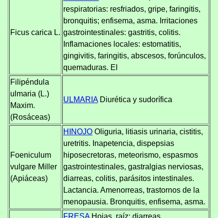
respiratorias: resfriados, gripe, faringitis,
bronquitis; enfisema, asma. Irritaciones
Ficus carica L.
gastrointestinales: gastritis, colitis.
Inflamaciones locales: estomatitis,
gingivitis, faringitis, abscesos, forúnculos,
quemaduras. El
Filipéndula
ulmaria (L.)
ULMARIA
Diurética y sudorífica
Maxim.
(Rosáceas)
HINOJO
Oliguria, litiasis urinaria, cistitis,
uretritis. Inapetencia, dispepsias
Foeniculum
hiposecretoras, meteorismo, espasmos
vulgare Miller
gastrointestinales, gastralgias nerviosas,
(Apiáceas)
diarreas, colitis, parásitos intestinales.
Lactancia. Amenorreas, trastornos de la
menopausia. Bronquitis, enfisema, asma.
FRESA
Hojas, raíz: diarreas,