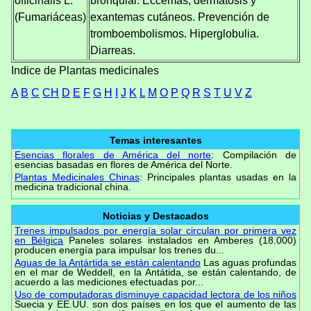
officinalis L.
bronquial. Eccemas, dermatosis y
(Fumariáceas)
exantemas cutáneos. Prevención de
tromboembolismos. Hiperglobulia.
Diarreas.
Indice de Plantas medicinales
A
B
C
CH
D
E
F
G
H
I
J
K
L
M
O
P
Q
R
S
T
U
V
Z
Temas interesantes
Esencias florales de América del norte
: Compilación de
esencias basadas en flores de América del Norte.
Plantas Medicinales Chinas
: Principales plantas usadas en la
medicina tradicional china.
Noticias y Destacados
Trenes impulsados por energía solar circulan por primera vez
en Bélgica
Paneles solares instalados en Amberes (18.000)
producen energía para impulsar los trenes du...
Aguas de la Antártida se están calentando
Las aguas profundas
en el mar de Weddell, en la Antátida, se están calentando, de
acuerdo a las mediciones efectuadas por...
Uso de computadoras disminuye capacidad lectora de los niños
Suecia y EE.UU. son dos países en los que el aumento de las