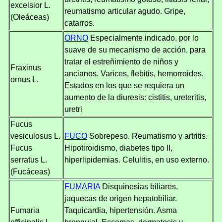
excelsior L.
reumatismo articular agudo. Gripe,
(Oleáceas)
catarros.
ORNO
Especialmente indicado, por lo
suave de su mecanismo de acción, para
tratar el estreñimiento de niños y
Fraxinus
ancianos. Varices, flebitis, hemorroides.
ornus L.
Estados en los que se requiera un
aumento de la diuresis: cistitis, ureteritis,
uretri
Fucus
vesiculosus L.
FUCO
Sobrepeso. Reumatismo y artritis.
Fucus
Hipotiroidismo, diabetes tipo II,
serratus L.
hiperlipidemias. Celulitis, en uso externo.
(Fucáceas)
FUMARIA
Disquinesias biliares,
jaquecas de origen hepatobiliar.
Fumaria
Taquicardia, hipertensión. Asma