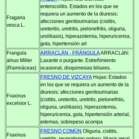
enterocolitis. Estados en los que se
requiera un aumento de la diuresis:
Fragaria
afecciones genitourinarias (cistitis,
vesca L.
ureteritis, uretritis, pielonefritis, oliguria,
urolitiasis), hiperazotemia, hiperuricemia,
gota, hipertensión art
Frangula
ARRACLÁN - FRÁNGULA
ARRACLáN:
alnus Miller
Laxante o purgante. Estreñimiento
(Ramnáceas)
ocasional, disquinesias biliares.
FRESNO DE VIZCAYA
Hojas: Estados
en los que se requiera un aumento de la
diuresis: afecciones genitourinarias
Fraxinus
(cistitis, ureteritis, uretritis, pielonefritis,
excelsior L.
oliguria, urolitiasis), hiperazotemia,
hiperuricemia, gota, hipertensión arterial,
edemas, sobrepeso acompa
FRESNO COMÚN
Oliguria, cistitis,
Fraxinus
uretritis, reumatismo gotoso, litiasis renal,