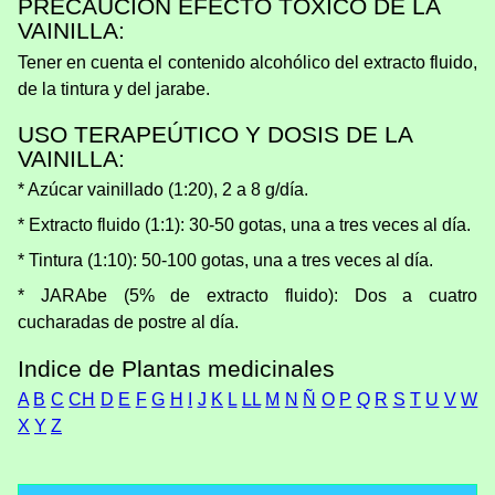
PRECAUCIÓN EFECTO TÓXICO DE LA
VAINILLA:
Tener en cuenta el contenido alcohólico del extracto fluido,
de la tintura y del jarabe.
USO TERAPEÚTICO Y DOSIS DE LA
VAINILLA:
* Azúcar vainillado (1:20), 2 a 8 g/día.
* Extracto fluido (1:1): 30-50 gotas, una a tres veces al día.
* Tintura (1:10): 50-100 gotas, una a tres veces al día.
* JARAbe (5% de extracto fluido): Dos a cuatro
cucharadas de postre al día.
Indice de Plantas medicinales
A
B
C
CH
D
E
F
G
H
I
J
K
L
LL
M
N
Ñ
O
P
Q
R
S
T
U
V
W
X
Y
Z