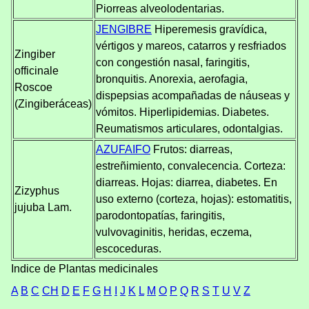
Piorreas alveolodentarias.
JENGIBRE
Hiperemesis gravídica,
vértigos y mareos, catarros y resfriados
Zingiber
con congestión nasal, faringitis,
officinale
bronquitis. Anorexia, aerofagia,
Roscoe
dispepsias acompañadas de náuseas y
(Zingiberáceas)
vómitos. Hiperlipidemias. Diabetes.
Reumatismos articulares, odontalgias.
AZUFAIFO
Frutos: diarreas,
estreñimiento, convalecencia. Corteza:
diarreas. Hojas: diarrea, diabetes. En
Zizyphus
uso externo (corteza, hojas): estomatitis,
jujuba Lam.
parodontopatías, faringitis,
vulvovaginitis, heridas, eczema,
escoceduras.
Indice de Plantas medicinales
A
B
C
CH
D
E
F
G
H
I
J
K
L
M
O
P
Q
R
S
T
U
V
Z