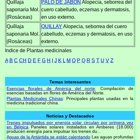
Quíllaja
PALO DE JABÓN
Alopecia, seborrea del
saponaria Mol.
cuero cabelludo, eczemas y dermatosis,
(Rosáceas)
en uso externo.
Quíllaja
QUILLAY
Alopecia, seborrea del cuero
saponaria Mol.
cabelludo, eczemas y dermatosis, en uso
(Rosáceas)
externo.
Indice de Plantas medicinales
A
B
C
CH
D
E
F
G
H
I
J
K
L
M
O
P
Q
R
S
T
U
V
Z
Temas interesantes
Esencias florales de América del norte
: Compilación de
esencias basadas en flores de América del Norte.
Plantas Medicinales Chinas
: Principales plantas usadas en la
medicina tradicional china.
Noticias y Destacados
Trenes impulsados por energía solar circulan por primera vez
en Bélgica
Paneles solares instalados en Amberes (18.000)
producen energía para impulsar los trenes du...
Aguas de la Antártida se están calentando
Las aguas profundas