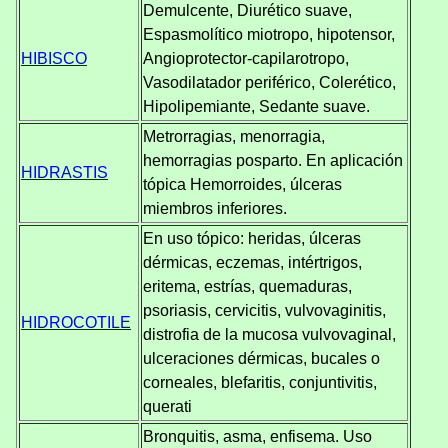
Demulcente, Diurético suave,
Espasmolítico miotropo, hipotensor,
HIBISCO
Angioprotector-capilarotropo,
Vasodilatador periférico, Colerético,
Hipolipemiante, Sedante suave.
Metrorragias, menorragia,
hemorragias posparto. En aplicación
HIDRASTIS
tópica Hemorroides, úlceras
miembros inferiores.
En uso tópico: heridas, úlceras
dérmicas, eczemas, intértrigos,
eritema, estrías, quemaduras,
psoriasis, cervicitis, vulvovaginitis,
HIDROCOTILE
distrofia de la mucosa vulvovaginal,
ulceraciones dérmicas, bucales o
corneales, blefaritis, conjuntivitis,
querati
Bronquitis, asma, enfisema. Uso