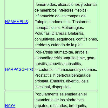
hemorroides, ulceraciones y edemas
de miembros inferiores, flebitis.
Inflamación de las trompas de
HAMAMELIS
Falopio, endometritis. Trastornos
menopáusicos. Metrorragias.
Poliurias. Diarreas. Blefaritis,
conjuntivitis, esguinces, contusiones,
heridas y cuidado de la piel.
Poli-artritis reumatoide, artrosis,
espondiloartritis anquilosante, gota,
bursitis, sinovitis, capsulitis,
HARPAGOFITO
torceduras, inflamaciones y edemas.
Prostatitis, hipertrofia benigna de
próstata. Enteritis, diverticulosis
intestinal, dispepsias.
Popularmente se emplea en el
tratamiento de los síndromes
HAYA
gripales, resfriados, bronquitis,