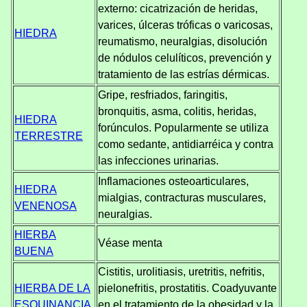
externo: cicatrización de heridas,
varices, úlceras tróficas o varicosas,
HIEDRA
reumatismo, neuralgias, disolución
de nódulos celulíticos, prevención y
tratamiento de las estrías dérmicas.
Gripe, resfriados, faringitis,
bronquitis, asma, colitis, heridas,
HIEDRA
forúnculos. Popularmente se utiliza
TERRESTRE
como sedante, antidiarréica y contra
las infecciones urinarias.
Inflamaciones osteoarticulares,
HIEDRA
mialgias, contracturas musculares,
VENENOSA
neuralgias.
HIERBA
Véase menta
BUENA
Cistitis, urolitiasis, uretritis, nefritis,
HIERBA DE LA
pielonefritis, prostatitis. Coadyuvante
ESQUINANCIA
en el tratamiento de la obesidad y la