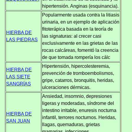
hipertensión. Anginas (esquinancia).
Popularmente usada contra la litiasis
urinaria, en un ejemplo de aplicación
fitoterápica basada en la teoría de
HIERBA DE
las signaturas: al crecer casi
LAS PIEDRAS
exclusivamente en las grietas de las
rocas calcáreas, fomentó la creencia
de que tomada rompería los cálc
Hipertensión, hipercolesteremia,
HIERBA DE
prevención de tromboembolismos,
LAS SIETE
gripe, catarros, bronquitis, heridas,
SANGRÍAS
ulceraciones dérmicas.
Ansiedad, insomnio, depresiones
ligeras y moderadas, síndrome del
intestino irritable, enuresis nocturna
HIERBA DE
infantil, terrores nocturnos. Heridas,
SAN JUAN
llagas, quemaduras, grietas
mamarias, infecciones