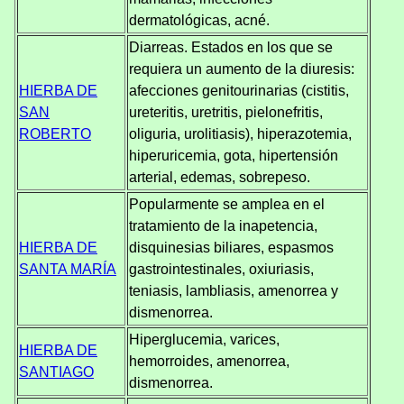
dermatológicas, acné.
Diarreas. Estados en los que se
requiera un aumento de la diuresis:
HIERBA DE
afecciones genitourinarias (cistitis,
SAN
ureteritis, uretritis, pielonefritis,
ROBERTO
oliguria, urolitiasis), hiperazotemia,
hiperuricemia, gota, hipertensión
arterial, edemas, sobrepeso.
Popularmente se amplea en el
tratamiento de la inapetencia,
HIERBA DE
disquinesias biliares, espasmos
SANTA MARÍA
gastrointestinales, oxiuriasis,
teniasis, lambliasis, amenorrea y
dismenorrea.
Hiperglucemia, varices,
HIERBA DE
hemorroides, amenorrea,
SANTIAGO
dismenorrea.