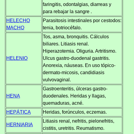
faringitis, odontalgias, diarreas y
para rebajar la sangre .
HELECHO
Parasitosis intestinales por cestodos:
MACHO
tenia, botriocéfalo.
Tos, asma, bronquitis. Cálculos
biliares. Litiasis renal.
Hiperazotemia. Oliguria. Artritismo.
HELENIO
Ulcus gastro-duodenal gastritis.
Anorexia, náuseas. En uso tópico-
dermato-micosis, candidiasis
vulvovaginal.
Gastroenteritis, úlceras gastro-
HENA
duodenales. Heridas y llagas,
quemaduras, acné.
HEPÁTICA
Heridas, forúnculos, eczemas.
Litiasis renal, nefritis, pielonefritis,
HERNIARIA
cistitis, uretritis. Reumatismo.