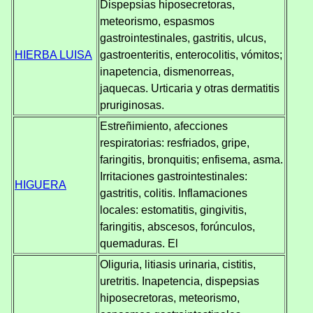
Dispepsias hiposecretoras,
meteorismo, espasmos
gastrointestinales, gastritis, ulcus,
HIERBA LUISA
gastroenteritis, enterocolitis, vómitos;
inapetencia, dismenorreas,
jaquecas. Urticaria y otras dermatitis
pruriginosas.
Estreñimiento, afecciones
respiratorias: resfriados, gripe,
faringitis, bronquitis; enfisema, asma.
Irritaciones gastrointestinales:
HIGUERA
gastritis, colitis. Inflamaciones
locales: estomatitis, gingivitis,
faringitis, abscesos, forúnculos,
quemaduras. El
Oliguria, litiasis urinaria, cistitis,
uretritis. Inapetencia, dispepsias
hiposecretoras, meteorismo,