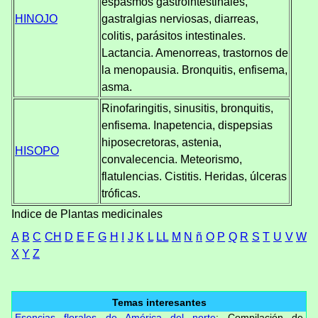
espasmos gastrointestinales,
HINOJO
gastralgias nerviosas, diarreas,
colitis, parásitos intestinales.
Lactancia. Amenorreas, trastornos de
la menopausia. Bronquitis, enfisema,
asma.
Rinofaringitis, sinusitis, bronquitis,
enfisema. Inapetencia, dispepsias
hiposecretoras, astenia,
HISOPO
convalecencia. Meteorismo,
flatulencias. Cistitis. Heridas, úlceras
tróficas.
Indice de Plantas medicinales
A
B
C
CH
D
E
F
G
H
I
J
K
L
LL
M
N
ñ
O
P
Q
R
S
T
U
V
W
X
Y
Z
Temas interesantes
Esencias florales de América del norte
: Compilación de