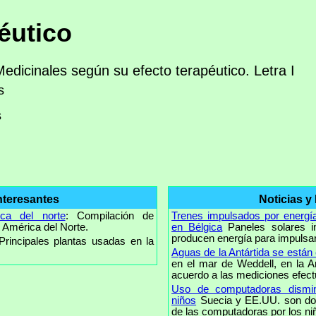
éutico
Medicinales según su efecto terapéutico. Letra I
s
s
nteresantes
Noticias y
ica del norte
: Compilación de
Trenes impulsados por energía
 América del Norte.
en Bélgica
Paneles solares i
producen energía para impulsar 
 Principales plantas usadas en la
Aguas de la Antártida se están
en el mar de Weddell, en la A
acuerdo a las mediciones efect
Uso de computadoras dismin
niños
Suecia y EE.UU. son dos
de las computadoras por los niñ