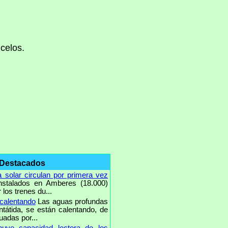
H
 celos.
 Destacados
 solar circulan por primera vez
nstalados en Amberes (18.000)
los trenes du...
 calentando
Las aguas profundas
ntátida, se están calentando, de
uadas por...
uye capacidad lectora de los