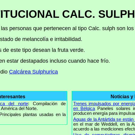
ITUCIONAL CALC. SULP
 las personas que pertenecen al tipo Calc. sulph son los
tado de melancolía e irritabilidad.
de este tipo desean la fruta verde.
eren estar destapados incluso cuando hace frío.
edio
Calcárea Sulphurica
nteresantes
Noticias y
ica del norte
: Compilación de
Trenes impulsados por energía
 América del Norte.
en Bélgica
Paneles solares i
producen energía para impulsar 
 Principales plantas usadas en la
Aguas de la Antártida se están
en el mar de Weddell, en la A
acuerdo a las mediciones efect
Uso de computadoras dismin